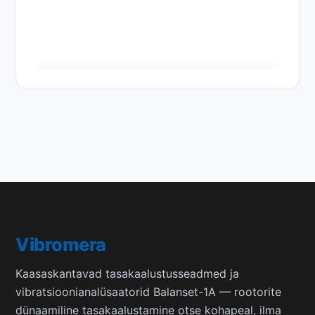
Multšeri rootori täielik
tasakaalustamisprotsess
Vibromera
Kaasaskantavad tasakaalustusseadmed ja
vibratsioonianalüsaatorid Balanset-1A — rootorite
dünaamiline tasakaalustamine otse kohapeal, ilma