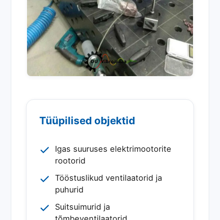
Tüüpilised objektid
Igas suuruses elektrimootorite
rootorid
Tööstuslikud ventilaatorid ja
puhurid
Suitsuimurid ja
tõmbeventilaatorid