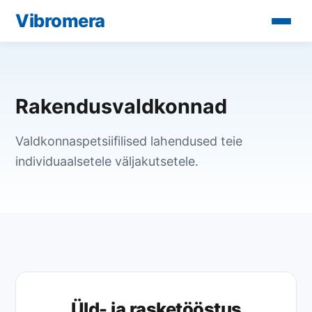
Vibromera
Rakendusvaldkonnad
Valdkonnaspetsiifilised lahendused teie
individuaalsetele väljakutsetele.
Üld- ja rasketööstus