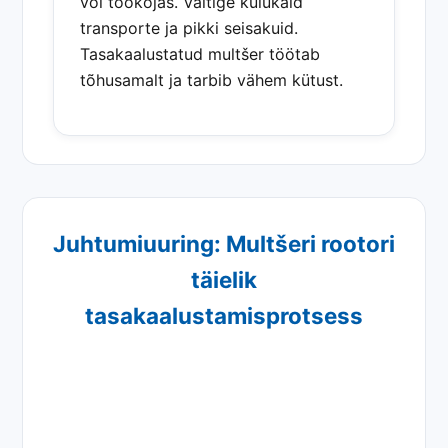
või töökojas. Vältige kulukaid
transporte ja pikki seisakuid.
Tasakaalustatud multšer töötab
tõhusamalt ja tarbib vähem kütust.
Juhtumiuuring: Multšeri rootori
täielik
tasakaalustamisprotsess