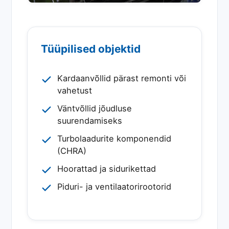
Tüüpilised objektid
Kardaanvõllid pärast remonti või
vahetust
Väntvõllid jõudluse
suurendamiseks
Turbolaadurite komponendid
(CHRA)
Hoorattad ja sidurikettad
Piduri- ja ventilaatorirootorid