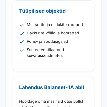
Tüüpilised objektid
Multšerite ja niidukite rootorid
Hakkurite võllid ja hoorattad
Põhu- ja söödajagajad
Suured ventilaatorid
kuivatusseadmetes
Lahendus Balanset-1A abil
Hooldage oma masinaid otse põllul