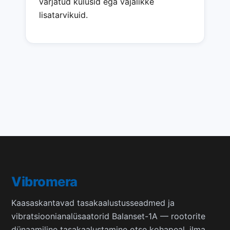
varjatud kulusid ega vajalikke
lisatarvikuid.
Vibromera
Kaasaskantavad tasakaalustusseadmed ja
vibratsioonianalüsaatorid Balanset-1A — rootorite
dünaamiline tasakaalustamine otse kohapeal, ilma