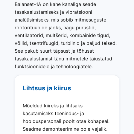
Balanset-1A on kahe kanaliga seade
tasakaalustamiseks ja vibratsiooni
analüüsimiseks, mis sobib mitmesuguste
rootoritüüpide jaoks, nagu purustid,
ventilaatorid, multšerid, kombainide tigud,
võllid, tsentrifuugid, turbiinid ja paljud teised.
See pakub suurt täpsust ja tõhusat
tasakaalustamist tänu mitmetele täiustatud
funktsioonidele ja tehnoloogiatele.
Lihtsus ja kiirus
Mõeldud kiireks ja lihtsaks
kasutamiseks teenindus- ja
hoolduspersonali poolt otse kohapeal.
Seadme demonteerimine pole vajalik.