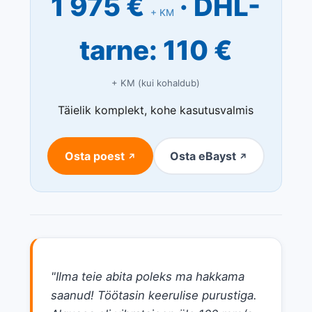
1 975 €
· DHL-
+ KM
tarne: 110 €
+ KM (kui kohaldub)
Täielik komplekt, kohe kasutusvalmis
Osta poest
Osta eBayst
↗
↗
"Ilma teie abita poleks ma hakkama
saanud! Töötasin keerulise purustiga.