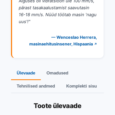
Alguses oli vibratsioon üle 100 mm/s,
pärast tasakaalustamist saavutasin
16-18 mm/s. Nüüd töötab masin 'nagu
uus'!"
—
Wenceslao Herrera,
masinaehitusinsener, Hispaania
↗
Ülevaade
Omadused
Tehnilised andmed
Komplekti sisu
Toote ülevaade