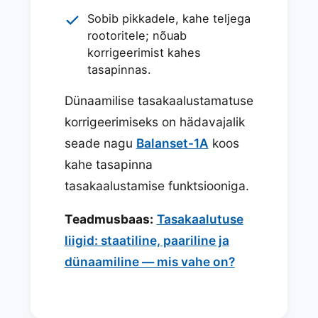
Sobib pikkadele, kahe teljega
rootoritele; nõuab
korrigeerimist kahes
tasapinnas.
Dünaamilise tasakaalustamatuse
korrigeerimiseks on hädavajalik
seade nagu
Balanset-1A
koos
kahe tasapinna
tasakaalustamise funktsiooniga.
Teadmusbaas:
Tasakaalutuse
liigid: staatiline, paariline ja
dünaamiline — mis vahe on?