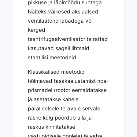
pikkuse ja läbimõõdu suhtega.
Näiteks väikesed aksiaalsed
ventilaatorid labadega või
kerged
tsentrifugaalventilaatorite rattad
kasutavad sageli lihtsaid
staatilisi meetodeid.
Klassikalised meetodid
hõlmavad tasakaalustamist noa-
prismadel (rootor eemaldatakse
ja asetatakse kahele
paralleelsele teravale servale;
raske külg pöördub alla ja
raskus kinnitatakse
vastupidisele poolele) ja vaba