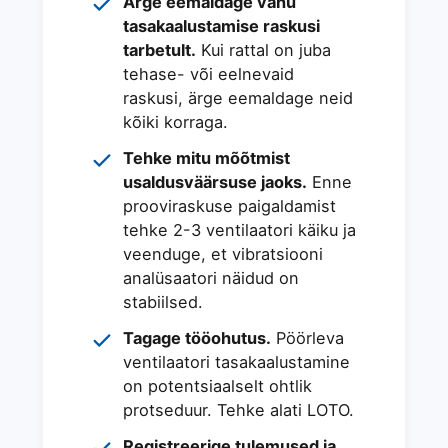
Ärge eemaldage vanu
tasakaalustamise raskusi
tarbetult.
Kui rattal on juba
tehase- või eelnevaid
raskusi, ärge eemaldage neid
kõiki korraga.
Tehke mitu mõõtmist
usaldusväärsuse jaoks.
Enne
prooviraskuse paigaldamist
tehke 2-3 ventilaatori käiku ja
veenduge, et vibratsiooni
analüsaatori näidud on
stabiilsed.
Tagage tööohutus.
Pöörleva
ventilaatori tasakaalustamine
on potentsiaalselt ohtlik
protseduur. Tehke alati LOTO.
Registreerige tulemused ja