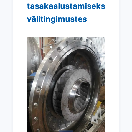
tasakaalustamiseks
välitingimustes