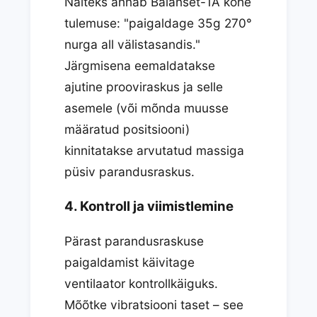
Näiteks annab Balanset-1A kohe
tulemuse: "paigaldage 35g 270°
nurga all välistasandis."
Järgmisena eemaldatakse
ajutine prooviraskus ja selle
asemele (või mõnda muusse
määratud positsiooni)
kinnitatakse arvutatud massiga
püsiv parandusraskus.
4. Kontroll ja viimistlemine
Pärast parandusraskuse
paigaldamist käivitage
ventilaator kontrollkäiguks.
Mõõtke vibratsiooni taset – see