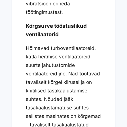
vibratsioon erineda
töötingimustest.
Kõrgsurve tööstuslikud
ventilaatorid
Hõlmavad turboventilaatoreid,
katla heitmise ventilaatoreid,
suurte jahutustornide
ventilaatoreid jne. Nad töötavad
tavaliselt kõrgel kiirusel ja on
kriitilised tasakaalustamise
suhtes. Nõuded jääk
tasakaalustamatuse suhtes
sellistes masinates on kõrgemad
– tavaliselt tasakaalustatud