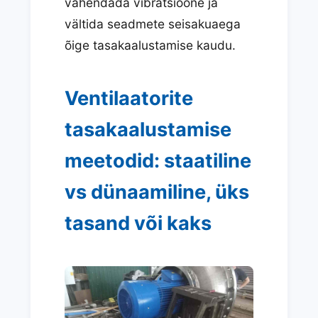
vähendada vibratsioone ja
vältida seadmete seisakuaega
õige tasakaalustamise kaudu.
Ventilaatorite
tasakaalustamise
meetodid: staatiline
vs dünaamiline, üks
tasand või kaks