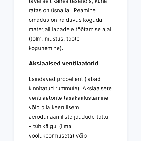
tavaliselt kahes tasandis, kuna
ratas on üsna lai. Peamine
omadus on kalduvus koguda
materjali labadele töötamise ajal
(tolm, mustus, toote
kogunemine).
Aksiaalsed ventilaatorid
Esindavad propellerit (labad
kinnitatud rummule). Aksiaalsete
ventilaatorite tasakaalustamine
võib olla keerulisem
aerodünaamiliste jõudude tõttu
– tühikäigul (ilma
voolukoormuseta) võib