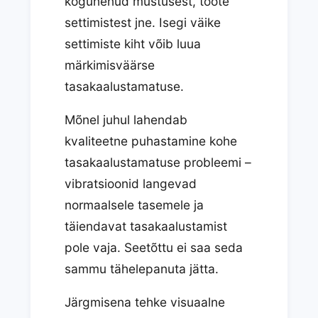
kogunenud mustusest, toote
settimistest jne. Isegi väike
settimiste kiht võib luua
märkimisväärse
tasakaalustamatuse.
Mõnel juhul lahendab
kvaliteetne puhastamine kohe
tasakaalustamatuse probleemi –
vibratsioonid langevad
normaalsele tasemele ja
täiendavat tasakaalustamist
pole vaja. Seetõttu ei saa seda
sammu tähelepanuta jätta.
Järgmisena tehke visuaalne