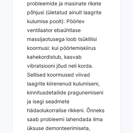
probleemide ja masinate rikete
põhjusi (ületatud ainult laagrite
kulumise poolt). Pöörlev
ventilaator ebaühtlase
massijaotusega loob tsüklilisi
koormusi: kui pöörlemiskiirus
kahekordistub, kasvab
vibratsiooni jõud neli korda.
Sellised koormused viivad
laagrite kiirenenud kulumiseni,
kinnitusdetailide pragunemiseni
ja isegi seadmete
hädaolukorralise rikkeni. Õnneks
saab probleemi lahendada ilma
üksuse demonteerimiseta,