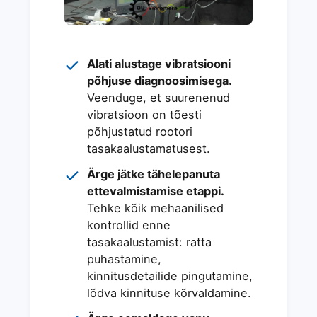
Alati alustage vibratsiooni
põhjuse diagnoosimisega.
Veenduge, et suurenenud
vibratsioon on tõesti
põhjustatud rootori
tasakaalustamatusest.
Ärge jätke tähelepanuta
ettevalmistamise etappi.
Tehke kõik mehaanilised
kontrollid enne
tasakaalustamist: ratta
puhastamine,
kinnitusdetailide pingutamine,
lõdva kinnituse kõrvaldamine.