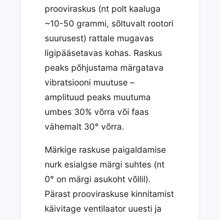
prooviraskus (nt polt kaaluga
~10-50 grammi, sõltuvalt rootori
suurusest) rattale mugavas
ligipääsetavas kohas. Raskus
peaks põhjustama märgatava
vibratsiooni muutuse –
amplituud peaks muutuma
umbes 30% võrra või faas
vähemalt 30° võrra.
Märkige raskuse paigaldamise
nurk esialgse märgi suhtes (nt
0° on märgi asukoht võllil).
Pärast prooviraskuse kinnitamist
käivitage ventilaator uuesti ja