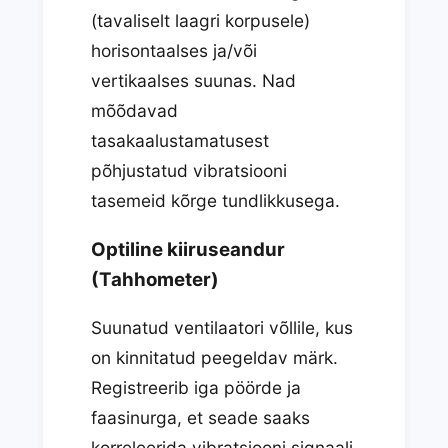
(tavaliselt laagri korpusele)
horisontaalses ja/või
vertikaalses suunas. Nad
mõõdavad
tasakaalustamatusest
põhjustatud vibratsiooni
tasemeid kõrge tundlikkusega.
Optiline kiiruseandur
(Tahhometer)
Suunatud ventilaatori võllile, kus
on kinnitatud peegeldav märk.
Registreerib iga pöörde ja
faasinurga, et seade saaks
korreleerida vibratsiooni signaali