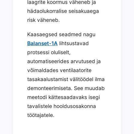
laagrite koormus väheneb ja
hädaolukorralise seisakuaega
risk väheneb.
Kaasaegsed seadmed nagu
Balanset-1A
lihtsustavad
protsessi oluliselt,
automatiseerides arvutused ja
võimaldades ventilaatorite
tasakaalustamist välitöödel ilma
demonteerimiseta. See muudab
meetodi kättesaadavaks isegi
tavalistele hooldusosakonna
töötajatele.