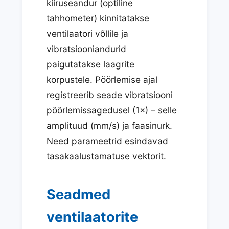
kiiruseandur (optiline
tahhometer) kinnitatakse
ventilaatori võllile ja
vibratsiooniandurid
paigutatakse laagrite
korpustele. Pöörlemise ajal
registreerib seade vibratsiooni
pöörlemissagedusel (1×) – selle
amplituud (mm/s) ja faasinurk.
Need parameetrid esindavad
tasakaalustamatuse vektorit.
Seadmed
ventilaatorite