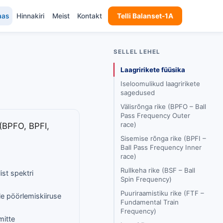
aas
Hinnakiri
Meist
Kontakt
Telli Balanset-1A
SELLEL LEHEL
Laagririkete füüsika
Iseloomulikud laagririkete
sagedused
Välisrõnga rike (BPFO – Ball
Pass Frequency Outer
race)
(BPFO, BPFI,
Sisemise rõnga rike (BPFI –
Ball Pass Frequency Inner
race)
Rullkeha rike (BSF – Ball
ist spektri
Spin Frequency)
Puuriraamistiku rike (FTF –
e pöörlemiskiiruse
Fundamental Train
Frequency)
mitte