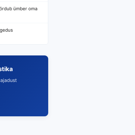
ördub ümber oma
agedus
stika
ajadust