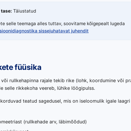
i tase:
Täiustatud
ete selle teemaga alles tuttav, soovitame kõigepealt lugeda
sioonidiagnostika sissejuhatavat juhendit
kete füüsika
 või rullkehapinna rajale tekib rike (lohk, koordumine või pr
le selle rikkekoha veereb, lühike löögipulss.
korduvad teatud sagedusel, mis on iseloomulik igale laagr
omeetriast (rullkehade arv, läbimõõdud)