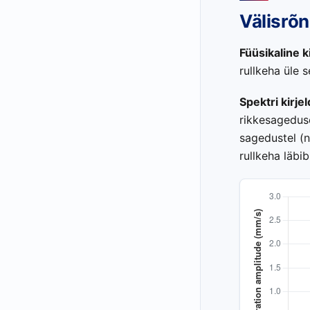
Välisrõn
Füüsikaline k
rullkeha üle s
Spektri kirje
rikkesageduse
sagedustel (n
rullkeha läbi