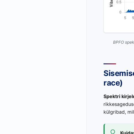
BPFO spekt
Sisemise
race)
Spektri kirje
rikkesageduse
külgribad, m
Kuida