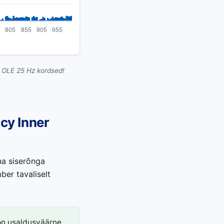
I OLE 25 Hz kordsed!
ncy Inner
na siserõnga
ber tavaliselt
on usaldusväärne