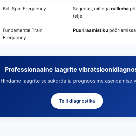
Ball Spin Frequency
Sagedus, millega
rullkeha
pö
telje
Fundamental Train
Puuriraamistiku
pöörlemiss
Frequency
Professionaalne laagrite vibratsioonidiagno
Hindame laagrite seisukorda ja prognoosime asendamise v
Telli diagnostika