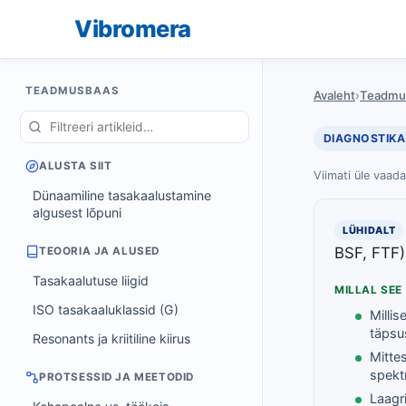
Vibromera
TEADMUSBAAS
Avaleht
›
Teadmu
DIAGNOSTIKA
ALUSTA SIIT
Viimati üle vaad
Dünaamiline tasakaalustamine
algusest lõpuni
LÜHIDALT
BSF, FTF)
TEOORIA JA ALUSED
Tasakaalutuse liigid
MILLAL SEE
ISO tasakaaluklassid (G)
Millis
täpsu
Resonants ja kriitiline kiirus
Mitte
spekt
PROTSESSID JA MEETODID
Laagr