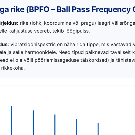
ga rike (BPFO – Ball Pass Frequency 
irjeldus:
rike (lohk, koordumine või pragu) laagri välisrõnga 
elle kahjustuse veereb, tekib löögipulss.
ldus:
vibratsioonispektris on näha rida tippe, mis vastavad 
le ja selle harmoonidele. Need tipud paiknevad tavaliselt 
eed ei ole võlli pöörlemissageduse täiskordsed) ja tähistav
b rikkekoha.