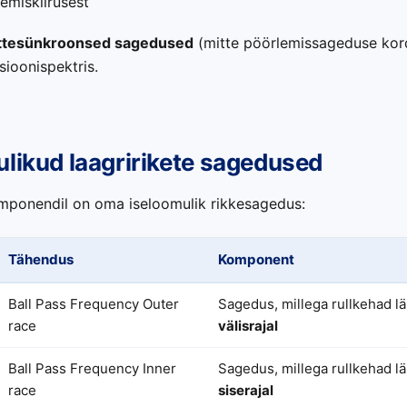
lemiskiirusest
ttesünkroonsed sagedused
(mitte pöörlemissageduse kord
tsioonispektris.
likud laagririkete sagedused
omponendil on oma iseloomulik rikkesagedus:
Tähendus
Komponent
Ball Pass Frequency Outer
Sagedus, millega rullkehad l
race
välisrajal
Ball Pass Frequency Inner
Sagedus, millega rullkehad l
race
siserajal