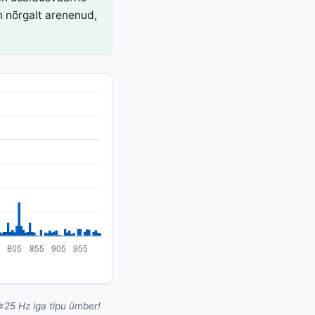
n nõrgalt arenenud,
25 Hz iga tipu ümber!