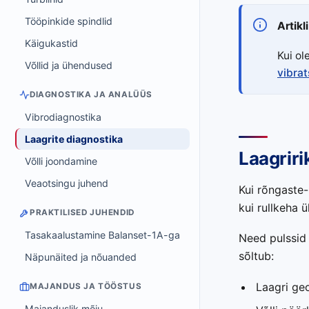
Tööpinkide spindlid
Artikl
Käigukastid
Kui ol
Võllid ja ühendused
vibrat
DIAGNOSTIKA JA ANALÜÜS
Vibrodiagnostika
Laagrite diagnostika
Laagriri
Võlli joondamine
Veaotsingu juhend
Kui rõngaste-
kui rullkeha ü
PRAKTILISED JUHENDID
Tasakaalustamine Balanset-1A-ga
Need pulssid 
sõltub:
Näpunäited ja nõuanded
Laagri ge
MAJANDUS JA TÖÖSTUS
Majanduslik mõju