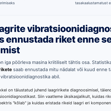
erimiseks
tasakaalustamatust 
aagrite vibratsioonidiagno
s ennustada riket enne se
mist
on iga pöörleva masina kriitiliselt tähtis osa. Statisti
rikete
saab ennustada mitu nädalat või kuud enne tä
vibratsioonidiagnostika abil.
kkel on täiustatud juhend laagririkete diagnoosimisel, täie
tsioonidiagnostikast. Siin vaatleme üksikasjalikult, kuidas ri
pektris "kõlab" ja kuidas eristada rikeid laagri eri komponen