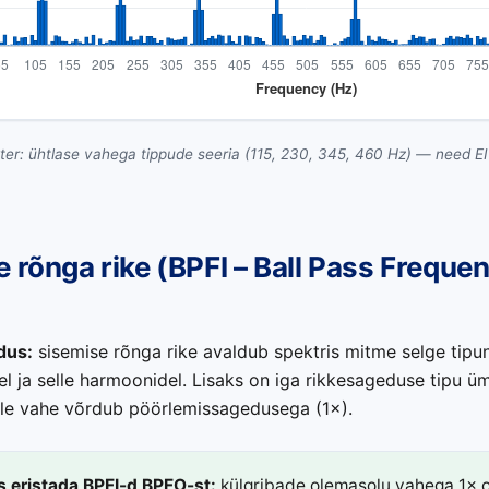
er: ühtlase vahega tippude seeria (115, 230, 345, 460 Hz) — need E
 rõnga rike (BPFI – Ball Pass Freque
ldus:
sisemise rõnga rike avaldub spektris mitme selge tipu
l ja selle harmoonidel. Lisaks on iga rikkesageduse tipu üm
ille vahe võrdub pöörlemissagedusega (1×).
s eristada BPFI-d BPFO-st:
külgribade olemasolu vahega 1× 