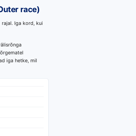
Outer race)
rajal. Iga kord, kui
välisrõnga
kõrgematel
ad iga hetke, mil