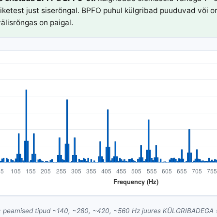
iketest just siserõngal. BPFO puhul külgribad puuduvad või o
älisrõngas on paigal.
: peamised tipud ~140, ~280, ~420, ~560 Hz juures KÜLGRIBADEGA ±