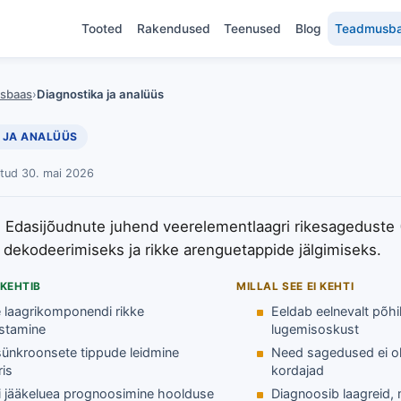
Tooted
Rakendused
Teenused
Blog
Teadmusb
sbaas
›
Diagnostika ja analüüs
 JA ANALÜÜS
atud 30. mai 2026
Edasijõudnute juhend veerelementlaagri rikesageduste 
 dekodeerimiseks ja rikke arenguetappide jälgimiseks.
 KEHTIB
MILLAL SEE EI KEHTI
e laagrikomponendi rikke
Eeldab eelnevalt põhil
stamine
lugemisoskust
sünkroonsete tippude leidmine
Need sagedused ei ol
ris
kordajad
i jääkeluea prognoosimine hoolduse
Diagnoosib laagreid, 