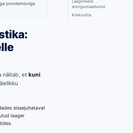
Laagririkete
ega joondamisviga
arengustaadiumid
Kokkuvõte
stika:
lle
ka näitab, et
kuni
ielikku
ndades sissejuhatavat
kutud laager
tides.