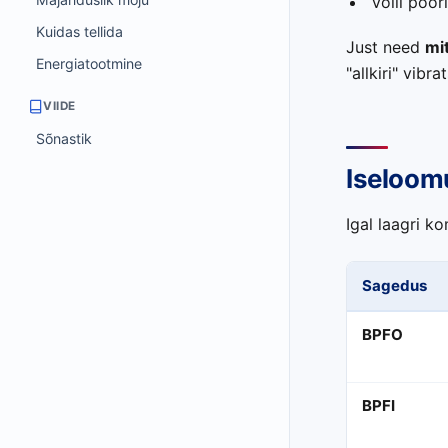
Võlli pöör
Kuidas tellida
Just need
mi
Energiatootmine
"allkiri" vibra
VIIDE
Sõnastik
Iseloomu
Igal laagri k
Sagedus
BPFO
BPFI