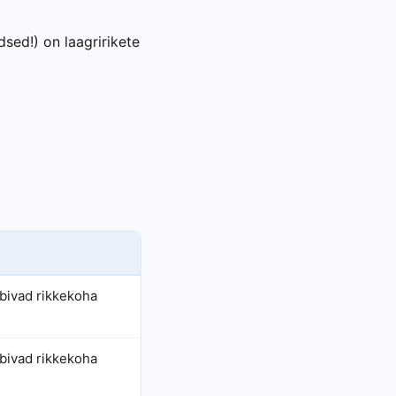
sed!) on laagririkete
äbivad rikkekoha
äbivad rikkekoha