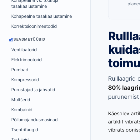
Kohapealne vs. töökoja
plane
tasakaalustamine
Kohapealne tasakaalustamine
Korrektsioonimeetodid
Rulll
SEADMETÜÜBID
kuida
Ventilaatorid
toimu
Elektrimootorid
Pumbad
Rulllaagrid 
Kompressorid
80% laagri
Purustajad ja jahvatid
purunemist 
Multšerid
Kombainid
Käesolev arti
Põllumajandusmasinad
artiklit vibra
vibratsioonis
Tsentrifuugid
Turbiinid