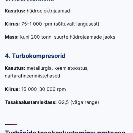
Kasutus:
hüdroelektrijaamad
Kiirus:
75–1 000 rpm (sõltuvalt langusest)
Mass:
kuni 200 tonni suurte hüdrojaamade jaoks
4. Turbokompresorid
Kasutus:
metallurgia, keemiatööstus,
naftarafineerimistehased
Kiirus:
15 000–30 000 rpm
Tasakaalustamisklass:
G2,5 (väga range)
Turbiinide tasakaalustamine: protsess