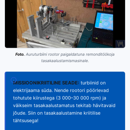
Foto.
Auruturbiini rootor paigaldatuna remonditöökoja
tasakaalustamismasinale.
MISSIOONIKRIITILINE SEADE:
turbiinid on
elektrijaama süda. Nende rootori pöörlevad
tohutute kiirustega (3 000–30 000 rpm) ja
väikseim tasakaalustamatus tekitab hävitavaid
jõude. Siin on tasakaalustamine kriitilise
tähtsusega!