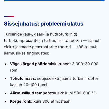
Sissejuhatus: probleemi ulatus
Turbiinide (aur-, gaas- ja hüdroturbiinid),
turbokompresorite ja turbodiiselite rootori — samuti
elektrijaamade generaatorite rootori — töö toimub
äärmuslikes tingimustes:
Väga kõrged pöörlemiskiirused:
3 000–30 000
rpm
Tohutu mass:
soojuselektrijaama turbiini rootor
kaalub 20–100 tonni
Äärmuslikud temperatuurid:
kuni 500–600 °C
Kõrge rõhk:
kuni 300 atmosfääri