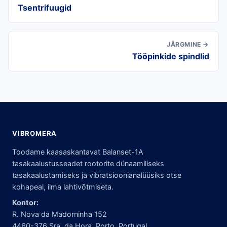
Tsentrifuugid
JÄRGMINE →
Tööpinkide spindlid
VIBROMERA
Toodame kaasaskantavat Balanset-1A
tasakaalustusseadet rootorite dünaamiliseks
tasakaalustamiseks ja vibratsioonianalüüsiks otse
kohapeal, ilma lahtivõtmiseta.
Kontor:
R. Nova da Madorninha 152
4460-376 Sra. da Hora, Porto, Portugal