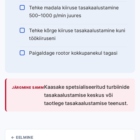
Tehke madala kiiruse tasakaalustamine
500–1000 p/min juures
Tehke kõrge kiiruse tasakaalustamine kuni
töökiiruseni
Paigaldage rootor kokkupanekul tagasi
Kaasake spetsialiseeritud turbiinide
JÄRGMINE SAMM
tasakaalustamise keskus või
taotlege tasakaalustamise teenust.
← EELMINE