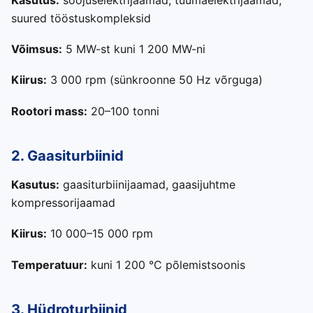
suured tööstuskompleksid
Võimsus:
5 MW-st kuni 1 200 MW-ni
Kiirus:
3 000 rpm (sünkroonne 50 Hz võrguga)
Rootori mass:
20–100 tonni
2. Gaasiturbiinid
Kasutus:
gaasiturbiinijaamad, gaasijuhtme
kompressorijaamad
Kiirus:
10 000–15 000 rpm
Temperatuur:
kuni 1 200 °C põlemistsoonis
3. Hüdroturbiinid