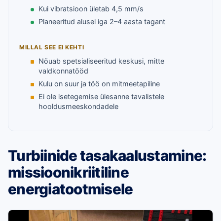
Kui vibratsioon ületab 4,5 mm/s
Planeeritud alusel iga 2–4 aasta tagant
MILLAL SEE EI KEHTI
Nõuab spetsialiseeritud keskusi, mitte
valdkonnatööd
Kulu on suur ja töö on mitmeetapiline
Ei ole isetegemise ülesanne tavalistele
hooldusmeeskondadele
Turbiinide tasakaalustamine:
missioonikriitiline
energiatootmisele