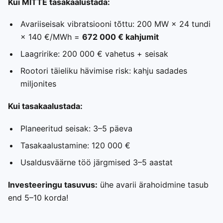
Kui MITTE tasakaalustada:
Avariiseisak vibratsiooni tõttu: 200 MW × 24 tundi
× 140 €/MWh =
672 000 € kahjumit
Laagririke: 200 000 € vahetus + seisak
Rootori täieliku hävimise risk: kahju sadades
miljonites
Kui tasakaalustada:
Planeeritud seisak: 3–5 päeva
Tasakaalustamine: 120 000 €
Usaldusväärne töö järgmised 3–5 aastat
Investeeringu tasuvus:
ühe avarii ärahoidmine tasub
end 5–10 korda!