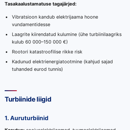
Tasakaalustamatuse tagajärjed:
Vibratsioon kandub elektrijaama hoone
vundamentidesse
Laagrite kiirendatud kulumine (ühe turbiinilaagriks
kulub 60 000–150 000 €)
Rootori katastroofilise rikke risk
Kadunud elektrienergiatootmine (kahjud sajad
tuhanded eurod tunnis)
Turbiinide liigid
1. Auruturbiinid
Kasutus:
soojuselektrijaamad, tuumaelektrijaamad,