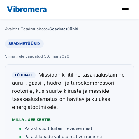
Vibromera
Avaleht
›
Teadmusbaas
›
Seadmetüübid
SEADMETÜÜBID
Viimati üle vaadatud 30. mai 2026
Missioonikriitiline tasakaalustamine
LÜHIDALT
auru-, gaasi-, hüdro- ja turbokompressori
rootorile, kus suurte kiiruste ja masside
tasakaalustamatus on hävitav ja kulukas
energiatootmisele.
MILLAL SEE KEHTIB
Pärast suurt turbiini revideerimist
Pärast labade vahetamist või remonti