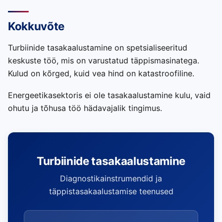
Kokkuvõte
Turbiinide tasakaalustamine on spetsialiseeritud
keskuste töö, mis on varustatud täppismasinatega.
Kulud on kõrged, kuid vea hind on katastroofiline.
Energeetikasektoris ei ole tasakaalustamine kulu, vaid
ohutu ja tõhusa töö hädavajalik tingimus.
Turbiinide tasakaalustamine
Diagnostikainstrumendid ja
täppistasakaalustamise teenused