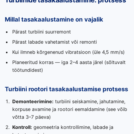
Millal tasakaalustamine on vajalik
Pärast turbiini suurremont
Pärast labade vahetamist või remonti
Kui ilmneb kõrgenenud vibratsioon (üle 4,5 mm/s)
Planeeritud korras — iga 2–4 aasta järel (sõltuvalt
töötundidest)
Turbiini rootori tasakaalustamise protsess
Demonteerimine:
turbiini seiskamine, jahutamine,
korpuse avamine ja rootori eemaldamine (see võib
võtta 3–7 päeva)
Kontroll:
geomeetria kontrollimine, labade ja