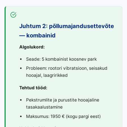
Juhtum 2: põllumajandusettevõte
— kombainid
Algolukord:
Seade: 5 kombainist koosnev park
Probleem: rootori vibratsioon, seisakud
hooajal, laagririkked
Tehtud tööd:
Pekstrumlite ja purustite hooajaline
tasakaalustamine
Maksumus: 1950 € (kogu pargi eest)