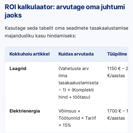
ROI kalkulaator: arvutage oma juhtumi
jaoks
Kasutage seda tabelit oma seadmete tasakaalustamise
majandusliku kasu hindamiseks:
Kokkuhoiu artikkel
Kuidas arvutada
Tüüpiline k
Laagrid
(Vahetuste arv
1150 € – 25
ilma
€/aastas
tasakaalustamiseta
− 1) × (Komplekti
hind + töötasu)
Elektrienergia
Võimsus ×
1700 € – 18
Töötunnid × Tariif
€/aastas
× 15%