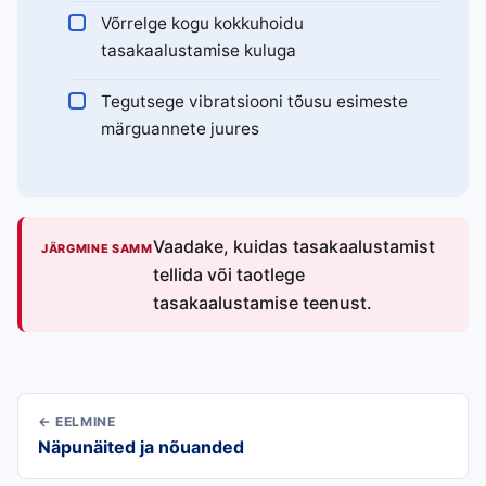
Võrrelge kogu kokkuhoidu
tasakaalustamise kuluga
Tegutsege vibratsiooni tõusu esimeste
märguannete juures
Vaadake, kuidas tasakaalustamist
JÄRGMINE SAMM
tellida või taotlege
tasakaalustamise teenust.
← EELMINE
Näpunäited ja nõuanded