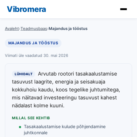
Vibromera
Avaleht
›
Teadmusbaas
›
Majandus ja tööstus
MAJANDUS JA TÖÖSTUS
Viimati üle vaadatud 30. mai 2026
Arvutab rootori tasakaalustamise
LÜHIDALT
tasuvust laagrite, energia ja seisakuaja
kokkuhoiu kaudu, koos tegelike juhtumitega,
mis näitavad investeeringu tasuvust kahest
nädalast kolme kuuni.
MILLAL SEE KEHTIB
Tasakaalustamise kulude põhjendamine
juhtkonnale