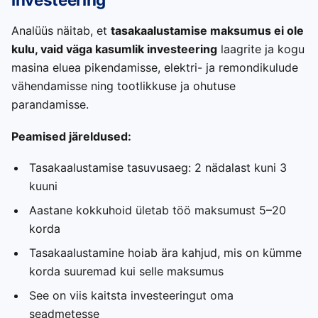
Analüüs näitab, et
tasakaalustamise maksumus ei ole
kulu, vaid väga kasumlik investeering
laagrite ja kogu
masina eluea pikendamisse, elektri- ja remondikulude
vähendamisse ning tootlikkuse ja ohutuse
parandamisse.
Peamised järeldused:
Tasakaalustamise tasuvusaeg: 2 nädalast kuni 3
kuuni
Aastane kokkuhoid ületab töö maksumust 5–20
korda
Tasakaalustamine hoiab ära kahjud, mis on kümme
korda suuremad kui selle maksumus
See on viis kaitsta investeeringut oma
seadmetesse