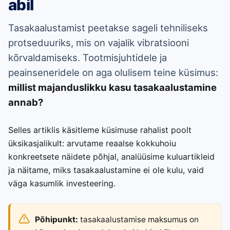
abil
Tasakaalustamist peetakse sageli tehniliseks
protseduuriks, mis on vajalik vibratsiooni
kõrvaldamiseks. Tootmisjuhtidele ja
peainseneridele on aga olulisem teine küsimus:
millist majanduslikku kasu tasakaalustamine
annab?
Selles artiklis käsitleme küsimuse rahalist poolt
üksikasjalikult: arvutame reaalse kokkuhoiu
konkreetsete näidete põhjal, analüüsime kuluartikleid
ja näitame, miks tasakaalustamine ei ole kulu, vaid
väga kasumlik investeering.
Põhipunkt:
tasakaalustamise maksumus on