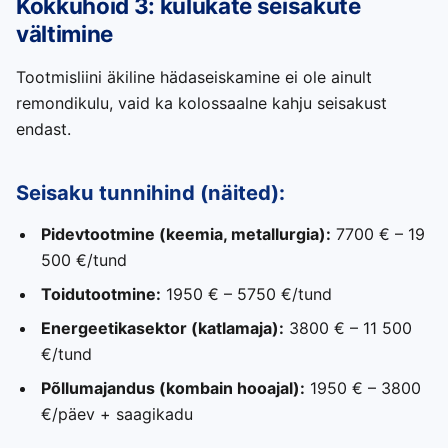
Kokkuhoid 3: kulukate seisakute
vältimine
Tootmisliini äkiline hädaseiskamine ei ole ainult
remondikulu, vaid ka kolossaalne kahju seisakust
endast.
Seisaku tunnihind (näited):
Pidevtootmine (keemia, metallurgia):
7700 € – 19
500 €/tund
Toidutootmine:
1950 € – 5750 €/tund
Energeetikasektor (katlamaja):
3800 € – 11 500
€/tund
Põllumajandus (kombain hooajal):
1950 € – 3800
€/päev + saagikadu