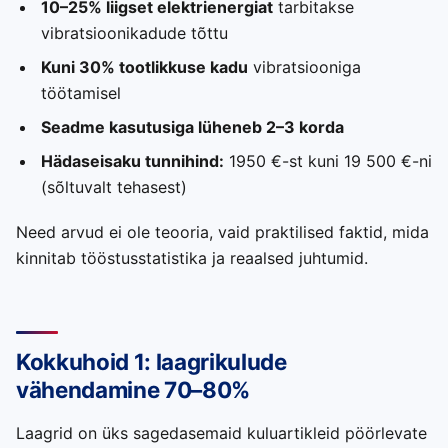
10–25% liigset elektrienergiat
tarbitakse
vibratsioonikadude tõttu
Kuni 30% tootlikkuse kadu
vibratsiooniga
töötamisel
Seadme kasutusiga lüheneb 2–3 korda
Hädaseisaku tunnihind:
1950 €-st kuni 19 500 €-ni
(sõltuvalt tehasest)
Need arvud ei ole teooria, vaid praktilised faktid, mida
kinnitab tööstusstatistika ja reaalsed juhtumid.
Kokkuhoid 1: laagrikulude
vähendamine 70–80%
Laagrid on üks sagedasemaid kuluartikleid pöörlevate