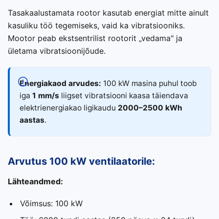
Tasakaalustamata rootor kasutab energiat mitte ainult
kasuliku töö tegemiseks, vaid ka vibratsiooniks.
Mootor peab ekstsentrilist rootorit „vedama" ja
ületama vibratsioonijõude.
Energiakaod arvudes:
100 kW masina puhul toob
iga
1 mm/s
liigset vibratsiooni kaasa täiendava
elektrienergiakao ligikaudu
2000–2500 kWh
aastas
.
Arvutus 100 kW ventilaatorile:
Lähteandmed:
Võimsus: 100 kW