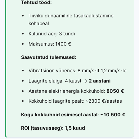
Tehtud tööd:
Tiiviku dünaamiline tasakaalustamine
kohapeal
Kulunud aeg: 3 tundi
Maksumus: 1400 €
Saavutatud tulemused:
Vibratsioon vähenes: 8 mm/s-lt 1,2 mm/s-le
Laagrite eluiga: 4 kuust →
2 aastani
Aastane elektrienergia kokkuhoid:
8050 €
Kokkuhoid laagrite pealt: ~2300 €/aastas
Kogu kokkuhoid esimesel aastal: ~10 500 €
ROI (tasuvusaeg): 1,5 kuud