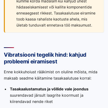
kümme korda madalam kui kahjud ühest
hädaseiskamisest või kallite komponentide
enneaegsest rikkest. Tasakaalutuse eiramine
toob kaasa rahaliste kaotuste ahela, mis
ületab tunduvalt ennetava töö maksumust.
Vibratsiooni tegelik hind: kahjud
probleemi eiramisest
Enne kokkuhoiust rääkimist on oluline mõista, mida
maksab seadme käitamine tasakaalutuse korral:
Tasakaalustamatus ja võllide vale joondus
suurendavad järsult laagrite koormust ja
kiirendavad nende riket