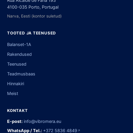
Rua Alcaide de Faria 193
4100-035 Porto, Portugal
Narva, Eesti (kontor suletud)
TOOTED JA TEENUSED
Balanset-1A
Rakendused
Teenused
Teadmusbaas
Hinnakiri
Meist
KONTAKT
E-post:
info@vibromera.eu
WhatsApp / Tel.:
+372 5836 4849
↗