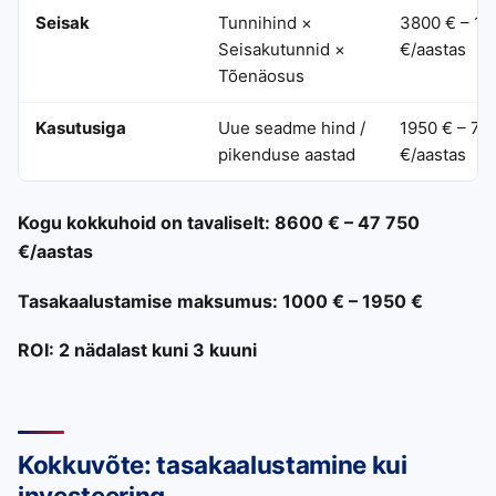
Seisak
Tunnihind ×
3800 € – 19
Seisakutunnid ×
€/aastas
Tõenäosus
Kasutusiga
Uue seadme hind /
1950 € – 77
pikenduse aastad
€/aastas
Kogu kokkuhoid on tavaliselt: 8600 € – 47 750
€/aastas
Tasakaalustamise maksumus: 1000 € – 1950 €
ROI: 2 nädalast kuni 3 kuuni
Kokkuvõte: tasakaalustamine kui
investeering