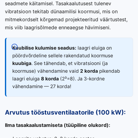
seadmete käitamisel. Tasakaalutusest tulenev
vibratsioon tekitab dünaamilisi koormusi, mis on
mitmekordselt kõrgemad projekteeritud väärtustest,
mis viib laagrisõlmede enneaegse hävimiseni.
Kuubilise kulumise seadus:
laagri eluiga on
pöördvõrdeline sellele rakendatud koormuse
kuubiga
. See tähendab, et vibratsiooni (ja
koormuse) vähendamine vaid
2 korda
pikendab
laagri eluiga
8 korda
(2³=8). Ja 3-kordne
vähendamine — 27 korda!
Arvutus tööstusventilaatorile (100 kW):
Ilma tasakaalustamiseta (tüüpiline olukord):