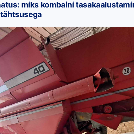
hatus: miks kombaini tasakaalustami
se tähtsusega