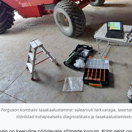
erguson kombaini tasakaalustamine: sülearvuti tarkvaraga, lasertahh
tööriistad kohapealseks diagnostikaks ja tasakaalustamisek
bain on keeruline pöörlevate sõlmede kogum. Kolm neist on