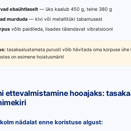
vad ebaühtlaselt
— üks kaalub 450 g, teine 380 g
vad murduda
— kivi või metallitüki tabamusest
rpus
võib paidileda, lisades täiendavat vibratsiooni
us:
tasakaalustamata purusti võib hävitada oma korpuse ühe 
ustes on esimene hoiatusmärk!
i ettevalmistamine hooajaks: tasak
nimekiri
kolm nädalat enne koristuse algust: