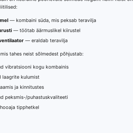
iitilised:
mel
— kombaini süda, mis peksab teravilja
rusti
— töötab äärmuslikel kiirustel
entilaator
— eraldab teravilja
mis tahes neist sõlmedest põhjustab:
d vibratsiooni kogu kombainis
 laagrite kulumist
aamis ja kinnitustes
d peksmis-/puhastuskvaliteeti
 hooaja tipphetkel