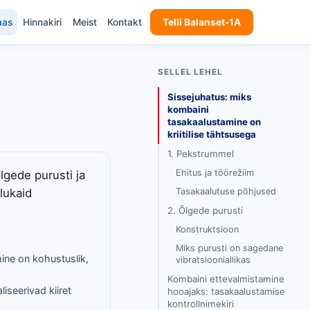
aas
Hinnakiri
Meist
Kontakt
Telli Balanset-1A
SELLEL LEHEL
Sissejuhatus: miks
kombaini
tasakaalustamine on
kriitilise tähtsusega
1. Pekstrummel
Ehitus ja töörežiim
lgede purusti ja
lukaid
Tasakaalutuse põhjused
2. Õlgede purusti
Konstruktsioon
Miks purusti on sagedane
ine on kohustuslik,
vibratsiooniallikas
Kombaini ettevalmistamine
liseerivad kiiret
hooajaks: tasakaalustamise
kontrollnimekiri