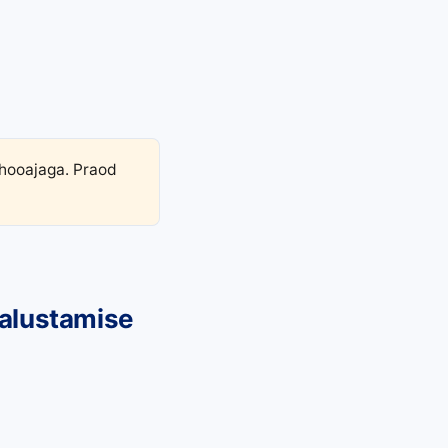
hooajaga. Praod
aalustamise