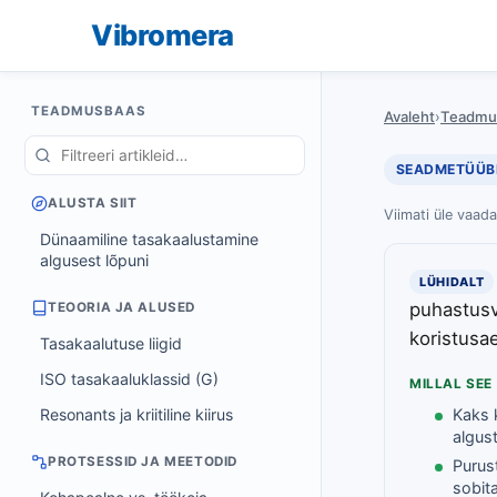
Vibromera
TEADMUSBAAS
Avaleht
›
Teadmu
SEADMETÜÜB
ALUSTA SIIT
Viimati üle vaad
Dünaamiline tasakaalustamine
algusest lõpuni
LÜHIDALT
puhastusv
TEOORIA JA ALUSED
koristusa
Tasakaalutuse liigid
ISO tasakaaluklassid (G)
MILLAL SEE
Resonants ja kriitiline kiirus
Kaks 
algus
PROTSESSID JA MEETODID
Purus
sobit