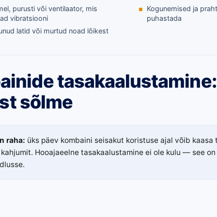
l, purusti või ventilaator, mis
Kogunemised ja praht
ad vibratsiooni
puhastada
unud latid või murtud noad lõikest
inide tasakaalustamine:
list sõlme
n raha:
üks päev kombaini seisakut koristuse ajal võib kaasa
kahjumit. Hooajaeelne tasakaalustamine ei ole kulu — see on
dlusse.