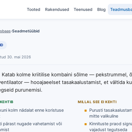
Tooted
Rakendused
Teenused
Blog
Teadmusb
sbaas
›
Seadmetüübid
ID
atud 30. mai 2026
Katab kolme kriitilise kombaini sõlme — pekstrummel, õ
entilaator — hooajaeelset tasakaalustamist, et vältida ku
egseid purunemisi.
 KEHTIB
MILLAL SEE EI KEHTI
kuni kolm nädalat enne koristuse
Purusti tasakaalustam
t
mitte valikuline
ti pärast nugade vahetamist või
Kinnituste praod signa
amist
vajadust tegutseda