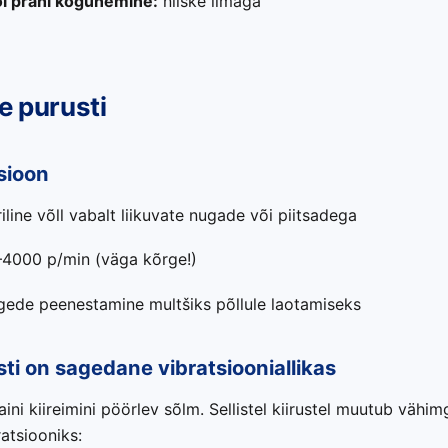
i prahi kogunemine:
niiske ilmaga
e purusti
sioon
riline võll vabalt liikuvate nugade või piitsadega
4000 p/min (väga kõrge!)
gede peenestamine multšiks põllule laotamiseks
ti on sagedane vibratsiooniallikas
ni kiireimini pöörlev sõlm. Sellistel kiirustel muutub vähim
atsiooniks: