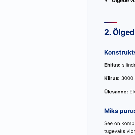
Õlgede võ
2. Õlged
Konstrukt
Ehitus:
silind
Kiirus:
3000–
Ülesanne:
õl
Miks purus
See on kombai
tugevaks vibr