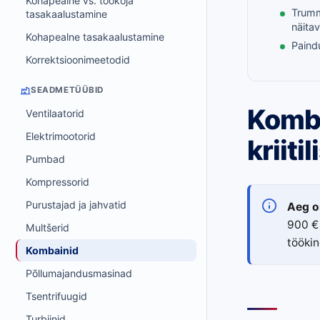
Kohapealne vs. töökoja
Trumme
tasakaalustamine
näitav
Kohapealne tasakaalustamine
Paind
Korrektsioonimeetodid
SEADMETÜÜBID
Komba
Ventilaatorid
Elektrimootorid
kriiti
Pumbad
Kompressorid
Purustajad ja jahvatid
Aeg o
900 € 
Multšerid
töökin
Kombainid
Põllumajandusmasinad
Tsentrifuugid
Turbiinid