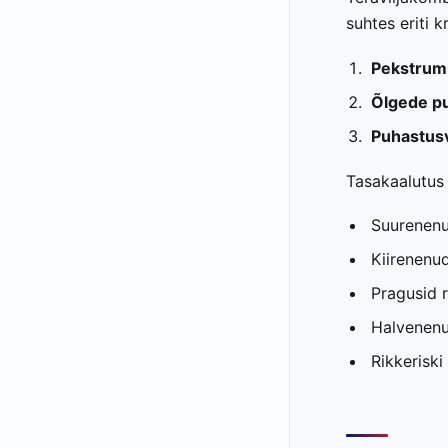
suhtes eriti kr
Pekstrum
Õlgede pu
Puhastusv
Tasakaalutus 
Suurenenu
Kiirenenud
Pragusid r
Halvenenu
Rikkeriski