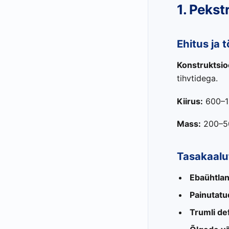
1. Peks
Ehitus ja 
Konstruktsio
tihvtidega.
Kiirus:
600–12
Mass:
200–5
Tasakaalu
Ebaühtlan
Painutatu
Trumli de