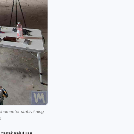
omeeter statiivil ning
s
 tasakaalutuse