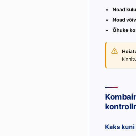
Noad kulu
Noad või
Õhuke ko
Hoiat
kinnit
Kombain
kontroll
Kaks kuni 