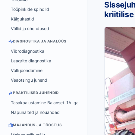
Sisseju
Tööpinkide spindlid
kriitili
Käigukastid
Võllid ja ühendused
DIAGNOSTIKA JA ANALÜÜS
Vibrodiagnostika
Laagrite diagnostika
Võlli joondamine
Veaotsingu juhend
PRAKTILISED JUHENDID
Tasakaalustamine Balanset-1A-ga
Näpunäited ja nõuanded
MAJANDUS JA TÖÖSTUS
Majanduslik mõju