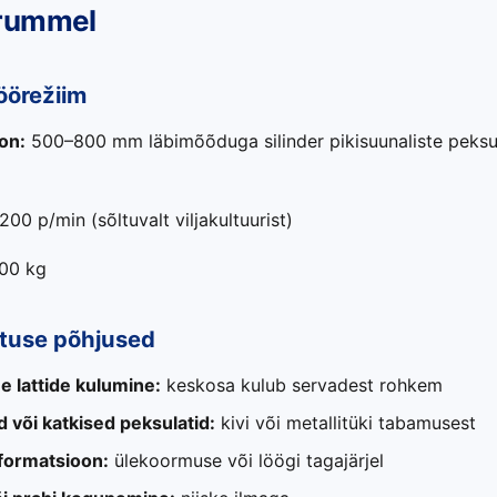
trummel
töörežiim
on:
500–800 mm läbimõõduga silinder pikisuunaliste peksul
00 p/min (sõltuvalt viljakultuurist)
00 kg
tuse põhjused
e lattide kulumine:
keskosa kulub servadest rohkem
d või katkised peksulatid:
kivi või metallitüki tabamusest
formatsioon:
ülekoormuse või löögi tagajärjel