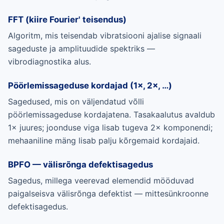
FFT (kiire Fourier' teisendus)
Algoritm, mis teisendab vibratsiooni ajalise signaali
sageduste ja amplituudide spektriks —
vibrodiagnostika alus.
Pöörlemissageduse kordajad (1×, 2×, …)
Sagedused, mis on väljendatud võlli
pöörlemissageduse kordajatena. Tasakaalutus avaldub
1× juures; joonduse viga lisab tugeva 2× komponendi;
mehaaniline mäng lisab palju kõrgemaid kordajaid.
BPFO — välisrõnga defektisagedus
Sagedus, millega veerevad elemendid mööduvad
paigalseisva välisrõnga defektist — mittesünkroonne
defektisagedus.