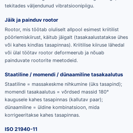
tekitades väljendunud vibratsioonipiigu.
Jäik ja painduv rootor
Rootor, mis töötab oluliselt allpool esimest kriitilist
pöörlemiskiirust, käitub jäigalt (tasakaalustatakse ühes
või kahes kindlas tasapinnas). Kriitilise kiiruse lähedal
või ülal töötav rootor deformeerub ja nõuab
painduvate rootorite meetodeid.
Staatiline / momendi / dünaamiline tasakaalutus
Staatiline = massakeskme nihkumine (üks tasapind);
momendi tasakaalutus = võrdsed massid 180°
kaugusele kahes tasapinnas (kallutav paar);
dünaamiline = üldine kombinatsioon, mida
korrigeeritakse kahes tasapinnas.
ISO 21940-11