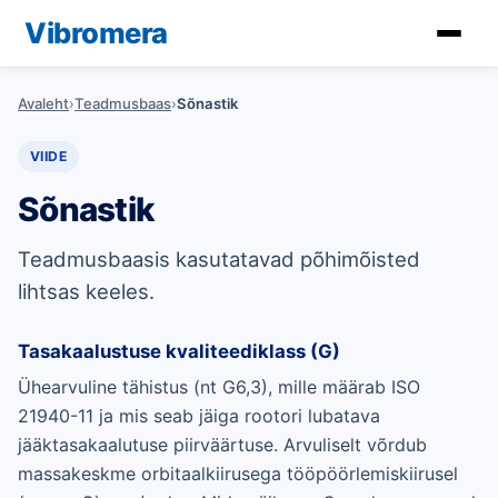
Vibromera
Avaleht
›
Teadmusbaas
›
Sõnastik
VIIDE
Sõnastik
Teadmusbaasis kasutatavad põhimõisted
lihtsas keeles.
Tasakaalustuse kvaliteediklass (G)
Ühearvuline tähistus (nt G6,3), mille määrab ISO
21940-11 ja mis seab jäiga rootori lubatava
jääktasakaalutuse piirväärtuse. Arvuliselt võrdub
massakeskme orbitaalkiirusega tööpöörlemiskiirusel