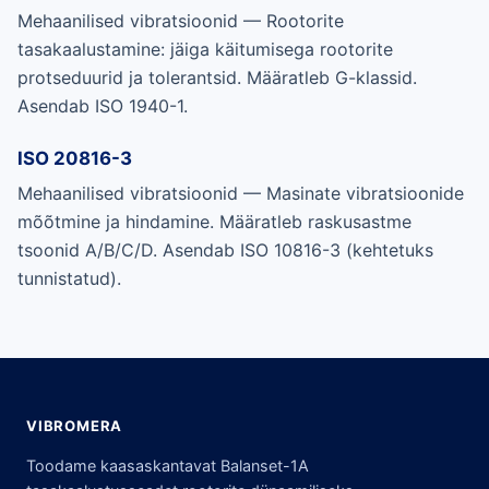
Mehaanilised vibratsioonid — Rootorite
tasakaalustamine: jäiga käitumisega rootorite
protseduurid ja tolerantsid. Määratleb G-klassid.
Asendab ISO 1940-1.
ISO 20816-3
Mehaanilised vibratsioonid — Masinate vibratsioonide
mõõtmine ja hindamine. Määratleb raskusastme
tsoonid A/B/C/D. Asendab ISO 10816-3 (kehtetuks
tunnistatud).
VIBROMERA
Toodame kaasaskantavat Balanset-1A