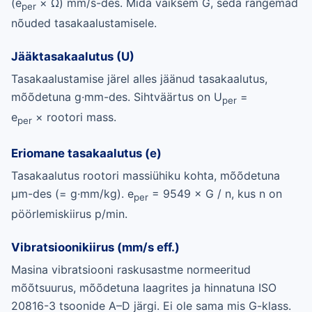
(e
× Ω) mm/s-des. Mida väiksem G, seda rangemad
per
nõuded tasakaalustamisele.
Jääktasakaalutus (U)
Tasakaalustamise järel alles jäänud tasakaalutus,
mõõdetuna g·mm-des. Sihtväärtus on U
=
per
e
× rootori mass.
per
Eriomane tasakaalutus (e)
Tasakaalutus rootori massiühiku kohta, mõõdetuna
µm-des (= g·mm/kg). e
= 9549 × G / n, kus n on
per
pöörlemiskiirus p/min.
Vibratsioonikiirus (mm/s eff.)
Masina vibratsiooni raskusastme normeeritud
mõõtsuurus, mõõdetuna laagrites ja hinnatuna ISO
20816-3 tsoonide A–D järgi. Ei ole sama mis G-klass.