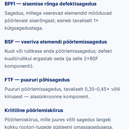
BPFI — sisemise rõnga defektisagedus
Sagedus, millega veerevad elemendid mööduvad
pöörlevast siserõngast; esineb tavaliselt 1×
külgsagedustega.
BSF — veeriva elemendi pöörlemissagedus
Kuuli või rullikese enda pöörlemissagedus; defekt
kuulil/rullikul ergastab seda (ja selle 2×BSF
komponenti).
FTF — puururi põhisagedus
Puururi pöörlemissagedus, tavaliselt 0,35–0,45× võlli
kiirusest — alasünkroonne komponent.
Kriitiline pöörlemiskiirus
Pöörlemiskiirus, mille juures võlli sagedus langeb
kokku rootori-tugede süsteemi omassagedusega,