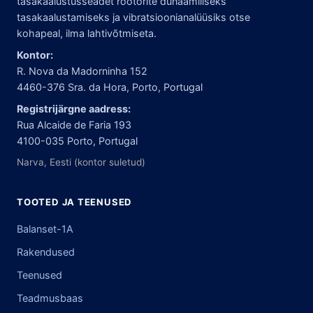
tasakaalustusseadet rootorite dünaamiliseks
tasakaalustamiseks ja vibratsioonianalüüsiks otse
kohapeal, ilma lahtivõtmiseta.
Kontor:
R. Nova da Madorninha 152
4460-376 Sra. da Hora, Porto, Portugal
Registrijärgne aadress:
Rua Alcaide de Faria 193
4100-035 Porto, Portugal
Narva, Eesti (kontor suletud)
TOOTED JA TEENUSED
Balanset-1A
Rakendused
Teenused
Teadmusbaas