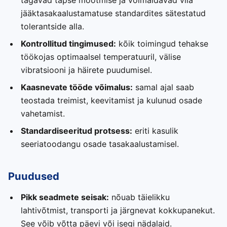
tagavad täpse mõõtmise ja võimaldavad viia
jääktasakaalustamatuse standardites sätestatud
tolerantside alla.
Kontrollitud tingimused:
kõik toimingud tehakse
töökojas optimaalsel temperatuuril, välise
vibratsiooni ja häirete puudumisel.
Kaasnevate tööde võimalus:
samal ajal saab
teostada treimist, keevitamist ja kulunud osade
vahetamist.
Standardiseeritud protsess:
eriti kasulik
seeriatoodangu osade tasakaalustamisel.
Puudused
Pikk seadmete seisak:
nõuab täielikku
lahtivõtmist, transporti ja järgnevat kokkupanekut.
See võib võtta päevi või isegi nädalaid.