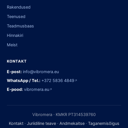
Rakendused
Teenused
Teadmusbaas
Hinnakiri
Meist
KONTAKT
E-post:
info@vibromera.eu
WhatsApp / Tel.:
+372 5836 4849
↗
E-pood:
vibromera.eu
↗
Vibromera · KMKR PT314539760
Kontakt
·
Juriidiline teave
·
Andmekaitse
·
Taganemisõigus