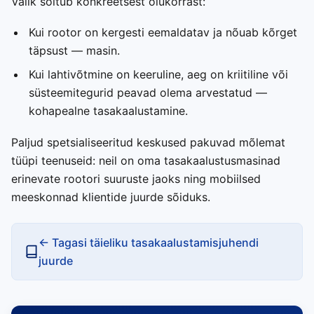
Valik sõltub konkreetsest olukorrast:
Kui rootor on kergesti eemaldatav ja nõuab kõrget
täpsust — masin.
Kui lahtivõtmine on keeruline, aeg on kriitiline või
süsteemitegurid peavad olema arvestatud —
kohapealne tasakaalustamine.
Paljud spetsialiseeritud keskused pakuvad mõlemat
tüüpi teenuseid: neil on oma tasakaalustusmasinad
erinevate rootori suuruste jaoks ning mobiilsed
meeskonnad klientide juurde sõiduks.
← Tagasi täieliku tasakaalustamisjuhendi
juurde