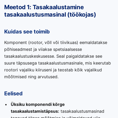
Meetod 1: Tasakaalustamine
tasakaalustusmasinal (töökojas)
Kuidas see toimib
Komponent (rootor, võll või tiivikuas) eemaldatakse
põhiseadmest ja viiakse spetsiaalsesse
tasakaalustuskeskusesse. Seal paigaldatakse see
suure täpsusega tasakaalustusmasinale, mis keerutab
rootori vajaliku kiiruseni ja teostab kõik vajalikud
mõõtmised ning arvutused.
Eelised
Üksiku komponendi kõrge
tasakaalustamistäpsus:
tasakaalustusmasinad