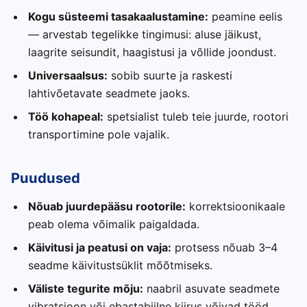
Kogu süsteemi tasakaalustamine:
peamine eelis
— arvestab tegelikke tingimusi: aluse jäikust,
laagrite seisundit, haagistusi ja võllide joondust.
Universaalsus:
sobib suurte ja raskesti
lahtivõetavate seadmete jaoks.
Töö kohapeal:
spetsialist tuleb teie juurde, rootori
transportimine pole vajalik.
Puudused
Nõuab juurdepääsu rootorile:
korrektsioonikaale
peab olema võimalik paigaldada.
Käivitusi ja peatusi on vaja:
protsess nõuab 3–4
seadme käivitustsüklit mõõtmiseks.
Väliste tegurite mõju:
naabril asuvate seadmete
vibratsioon või ebastabiilne kiirus võivad tööd