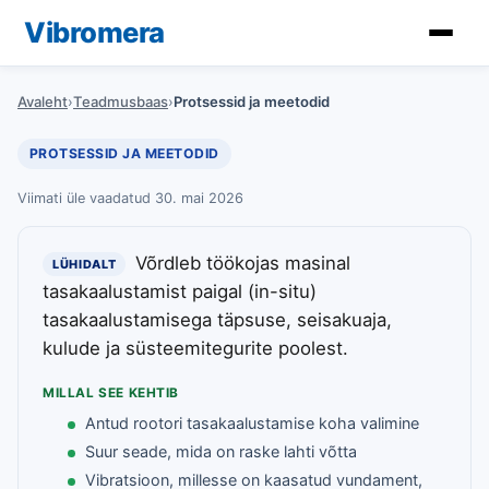
Vibromera
Avaleht
›
Teadmusbaas
›
Protsessid ja meetodid
PROTSESSID JA MEETODID
Viimati üle vaadatud 30. mai 2026
Võrdleb töökojas masinal
LÜHIDALT
tasakaalustamist paigal (in-situ)
tasakaalustamisega täpsuse, seisakuaja,
kulude ja süsteemitegurite poolest.
MILLAL SEE KEHTIB
Antud rootori tasakaalustamise koha valimine
Suur seade, mida on raske lahti võtta
Vibratsioon, millesse on kaasatud vundament,