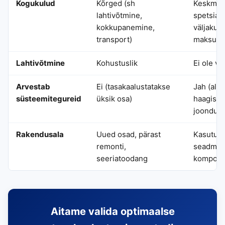
Kogukulud
Kõrged (sh
Keskmise
lahtivõtmine,
spetsiali
kokkupanemine,
väljakut
transport)
maksumu
Lahtivõtmine
Kohustuslik
Ei ole vaj
Arvestab
Ei (tasakaalustatakse
Jah (alus
süsteemitegureid
üksik osa)
haagistu
joondus)
Rakendusala
Uued osad, pärast
Kasutuse
remonti,
seadmed
seeriatoodang
kompone
Aitame valida optimaalse