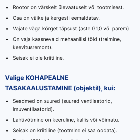
Rootor on värskelt ülevaatuselt või tootmisest.
Osa on väike ja kergesti eemaldatav.
Vajate väga kõrget täpsust (aste G1,0 või parem).
On vaja kaasnevaid mehaanilisi töid (treimine,
keevitusremont).
Seisak ei ole kriitiline.
Valige KOHAPEALNE
TASAKAALUSTAMINE (objektil), kui:
Seadmed on suured (suured ventilaatorid,
imuventilaatorid).
Lahtivõtmine on keeruline, kallis või võimatu.
Seisak on kriitiline (tootmine ei saa oodata).