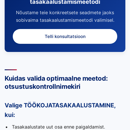
tasakaalustamismeetodi
Nõustame teie konkreetsete seadmete jaoks
sobivaima tasakaalustamismeetodi valimisel.
Telli konsultatsioon
Kuidas valida optimaalne meetod:
otsustuskontrollnimekiri
Valige TÖÖKOJATASAKAALUSTAMINE,
kui:
Tasakaalustate uut osa enne paigaldamist.