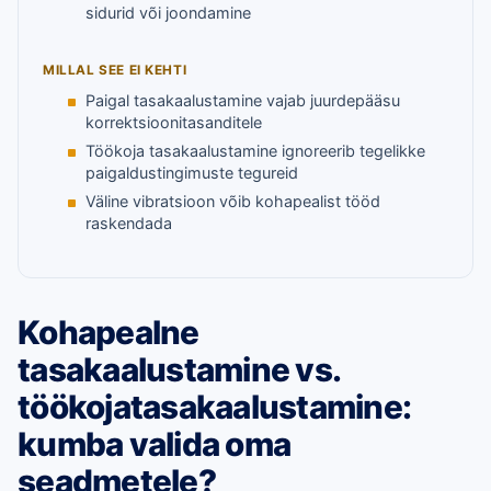
sidurid või joondamine
MILLAL SEE EI KEHTI
Paigal tasakaalustamine vajab juurdepääsu
korrektsioonitasanditele
Töökoja tasakaalustamine ignoreerib tegelikke
paigaldustingimuste tegureid
Väline vibratsioon võib kohapealist tööd
raskendada
Kohapealne
tasakaalustamine vs.
töökojatasakaalustamine:
kumba valida oma
seadmetele?