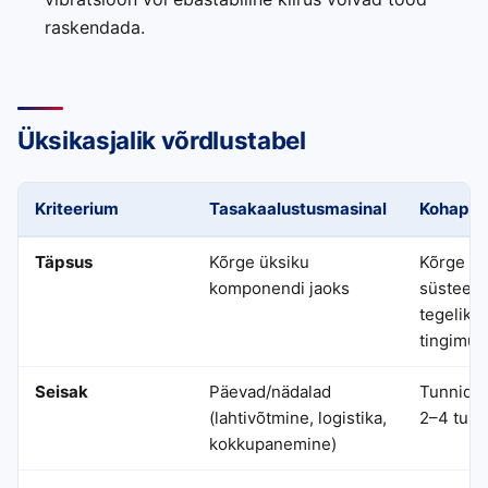
raskendada.
Üksikasjalik võrdlustabel
Kriteerium
Tasakaalustusmasinal
Kohapeal
Täpsus
Kõrge üksiku
Kõrge k
komponendi jaoks
süsteemi
tegelike
tingimus
Seisak
Päevad/nädalad
Tunnid (t
(lahtivõtmine, logistika,
2–4 tund
kokkupanemine)