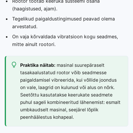
Rootor töötab keeruka süsteemi osana
(haagistused, ajam).
Tegelikud paigaldustingimused peavad olema
arvestatud.
On vaja kõrvaldada vibratsioon kogu seadmes,
mitte ainult rootori.
Praktika näitab:
masinal suurepäraselt
tasakaalustatud rootor võib seadmesse
paigaldamisel vibreerida, kui võllide joondus
on vale, laagrid on kulunud või alus on nõrk.
Seetõttu kasutatakse keerukate seadmete
puhul sageli kombineeritud lähenemist: esmalt
umbkaudselt masinal, seejärel lõplik
peenhäälestus kohapeal.