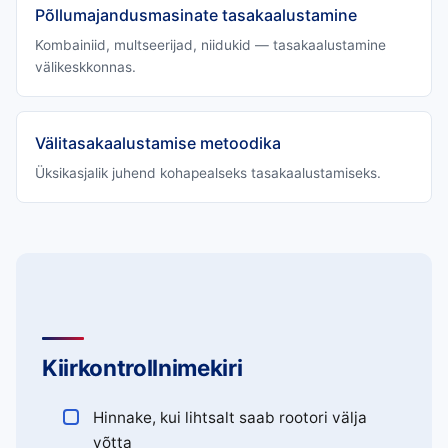
Põllumajandusmasinate tasakaalustamine
Kombainiid, multseerijad, niidukid — tasakaalustamine
välikeskkonnas.
Välitasakaalustamise metoodika
Üksikasjalik juhend kohapealseks tasakaalustamiseks.
Kiirkontrollnimekiri
Hinnake, kui lihtsalt saab rootori välja
võtta