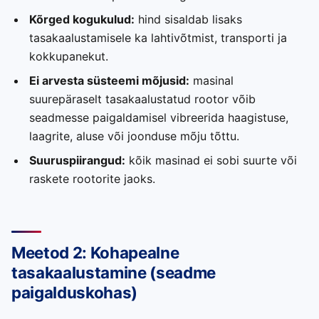
Kõrged kogukulud:
hind sisaldab lisaks
tasakaalustamisele ka lahtivõtmist, transporti ja
kokkupanekut.
Ei arvesta süsteemi mõjusid:
masinal
suurepäraselt tasakaalustatud rootor võib
seadmesse paigaldamisel vibreerida haagistuse,
laagrite, aluse või joonduse mõju tõttu.
Suuruspiirangud:
kõik masinad ei sobi suurte või
raskete rootorite jaoks.
Meetod 2: Kohapealne
tasakaalustamine (seadme
paigalduskohas)