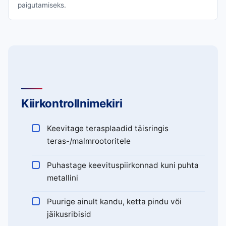
paigutamiseks.
Kiirkontrollnimekiri
Keevitage terasplaadid täisringis
teras-/malmrootoritele
Puhastage keevituspiirkonnad kuni puhta
metallini
Puurige ainult kandu, ketta pindu või
jäikusribisid