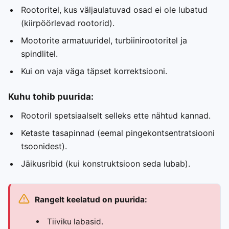
Rootoritel, kus väljaulatuvad osad ei ole lubatud
(kiirpöörlevad rootorid).
Mootorite armatuuridel, turbiinirootoritel ja
spindlitel.
Kui on vaja väga täpset korrektsiooni.
Kuhu tohib puurida:
Rootoril spetsiaalselt selleks ette nähtud kannad.
Ketaste tasapinnad (eemal pingekontsentratsiooni
tsoonidest).
Jäikusribid (kui konstruktsioon seda lubab).
Rangelt keelatud on puurida:
Tiiviku labasid.