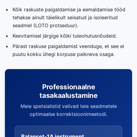
Kõik raskuste paigaldamise ja eemaldamise tööd
tehakse ainult täielikult seisatud ja isoleeritud
seadmel (LOTO protseduur).
Keevitamisel järgige kõiki tuleohutusnõudeid.
Pärast raskuse paigaldamist veenduge, et see ei
puutu kokku ühegi korpuse paikneva osaga.
Professionaalne
tasakaalustamine
Meie spetsialistid valivad teie seadmetele
optimaalse korrektsioonimeetodi.
Balanset-1A instrument