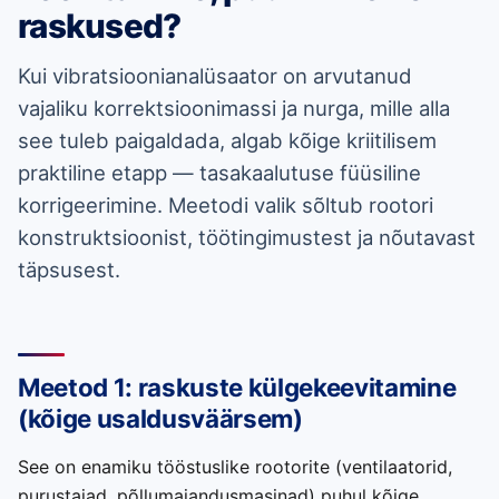
raskused?
Kui vibratsioonianalüsaator on arvutanud
vajaliku korrektsioonimassi ja nurga, mille alla
see tuleb paigaldada, algab kõige kriitilisem
praktiline etapp — tasakaalutuse füüsiline
korrigeerimine. Meetodi valik sõltub rootori
konstruktsioonist, töötingimustest ja nõutavast
täpsusest.
Meetod 1: raskuste külgekeevitamine
(kõige usaldusväärsem)
See on enamiku tööstuslike rootorite (ventilaatorid,
purustajad, põllumajandusmasinad) puhul kõige