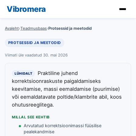
Vibromera
Avaleht
›
Teadmusbaas
›
Protsessid ja meetodid
PROTSESSID JA MEETODID
Viimati üle vaadatud 30. mai 2026
Praktiline juhend
LÜHIDALT
korrektsioonraskuste paigaldamiseks
keevitamise, massi eemaldamise (puurimise)
või eemaldatavate poltide/klambrite abil, koos
ohutusreeglitega.
MILLAL SEE KEHTIB
Arvutatud korrektsioonimassi füüsilise
pealekandmise