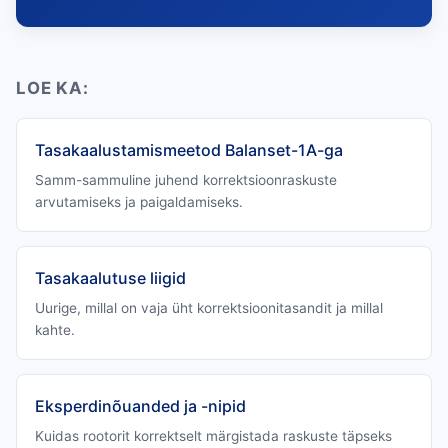
LOE KA:
Tasakaalustamismeetod Balanset-1A-ga
Samm-sammuline juhend korrektsioonraskuste
arvutamiseks ja paigaldamiseks.
Tasakaalutuse liigid
Uurige, millal on vaja üht korrektsioonitasandit ja millal
kahte.
Eksperdinõuanded ja -nipid
Kuidas rootorit korrektselt märgistada raskuste täpseks