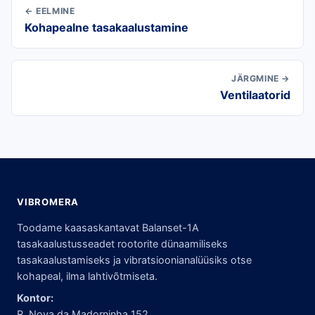
← EELMINE
Kohapealne tasakaalustamine
JÄRGMINE →
Ventilaatorid
VIBROMERA
Toodame kaasaskantavat Balanset-1A
tasakaalustusseadet rootorite dünaamiliseks
tasakaalustamiseks ja vibratsioonianalüüsiks otse
kohapeal, ilma lahtivõtmiseta.
Kontor:
R. Nova da Madorninha 152