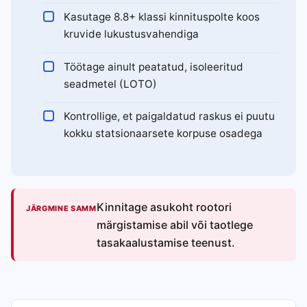
Kasutage 8.8+ klassi kinnituspolte koos
kruvide lukustusvahendiga
Töötage ainult peatatud, isoleeritud
seadmetel (LOTO)
Kontrollige, et paigaldatud raskus ei puutu
kokku statsionaarsete korpuse osadega
Kinnitage asukoht rootori
JÄRGMINE SAMM
märgistamise abil või taotlege
tasakaalustamise teenust.