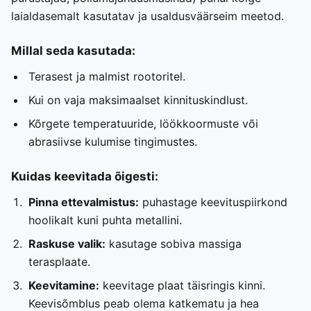
laialdasemalt kasutatav ja usaldusväärseim meetod.
Millal seda kasutada:
Terasest ja malmist rootoritel.
Kui on vaja maksimaalset kinnituskindlust.
Kõrgete temperatuuride, löökkoormuste või
abrasiivse kulumise tingimustes.
Kuidas keevitada õigesti:
Pinna ettevalmistus:
puhastage keevituspiirkond
hoolikalt kuni puhta metallini.
Raskuse valik:
kasutage sobiva massiga
terasplaate.
Keevitamine:
keevitage plaat täisringis kinni.
Keevisõmblus peab olema katkematu ja hea