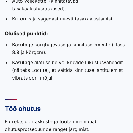
Auto veljekettel (kinnitatavad
tasakaalustusraskused).
Kui on vaja sagedast uuesti tasakaalustamist.
Olulised punktid:
Kasutage kõrgtugevusega kinnituselemente (klass
8.8 ja kõrgem).
Kasutage alati seibe või kruvide lukustusvahendit
(näiteks Loctite), et vältida kinnituse lahtitulemist
vibratsiooni mõjul.
Töö ohutus
Korrektsioonraskustega töötamine nõuab
ohutusprotseduuride ranget järgimist.