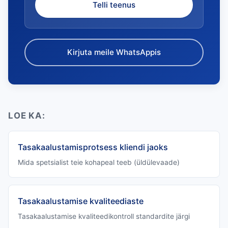
Telli teenus
Kirjuta meile WhatsAppis
LOE KA:
Tasakaalustamisprotsess kliendi jaoks
Mida spetsialist teie kohapeal teeb (üldülevaade)
Tasakaalustamise kvaliteediaste
Tasakaalustamise kvaliteedikontroll standardite järgi