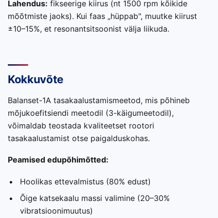
Lahendus:
fikseerige kiirus (nt 1500 rpm kõikide
mõõtmiste jaoks). Kui faas „hüppab", muutke kiirust
±10–15%, et resonantsitsoonist välja liikuda.
Kokkuvõte
Balanset-1A tasakaalustamismeetod, mis põhineb
mõjukoefitsiendi meetodil (3-käigumeetodil),
võimaldab teostada kvaliteetset rootori
tasakaalustamist otse paigalduskohas.
Peamised edupõhimõtted:
Hoolikas ettevalmistus (80% edust)
Õige katsekaalu massi valimine (20–30%
vibratsioonimuutus)