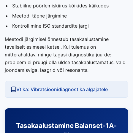
Stabiilne pöörlemiskiirus kõikides käikudes
Meetodi täpne järgimine
Kontrollimine ISO standardite järgi
Meetodi järgimisel õnnestub tasakaalustamine
tavaliselt esimesel katsel. Kui tulemus on
mitterahuldav, minge tagasi diagnostika juurde:
probleem ei pruugi olla üldse tasakaalustamatus, vaid
joondamisviga, laagrid või resonants.
Vt ka: Vibratsioonidiagnostika algajatele
Tasakaalustamine Balanset-1A-