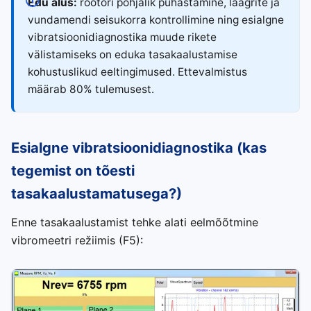
Edu alus:
rootori põhjalik puhastamine, laagrite ja
vundamendi seisukorra kontrollimine ning esialgne
vibratsioonidiagnostika muude rikete
välistamiseks on eduka tasakaalustamise
kohustuslikud eeltingimused. Ettevalmistus
määrab 80% tulemusest.
Esialgne vibratsioonidiagnostika (kas
tegemist on tõesti
tasakaalustamatusega?)
Enne tasakaalustamist tehke alati eelmõõtmine
vibromeetri režiimis (F5):