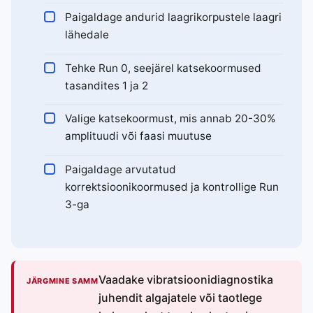
Paigaldage andurid laagrikorpustele laagri
lähedale
Tehke Run 0, seejärel katsekoormused
tasandites 1 ja 2
Valige katsekoormust, mis annab 20-30%
amplituudi või faasi muutuse
Paigaldage arvutatud
korrektsioonikoormused ja kontrollige Run
3-ga
Vaadake vibratsioonidiagnostika
JÄRGMINE SAMM
juhendit algajatele või taotlege