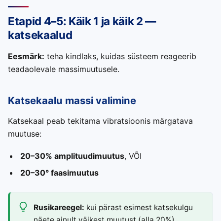
Etapid 4–5: Käik 1 ja käik 2 —
katsekaalud
Eesmärk:
teha kindlaks, kuidas süsteem reageerib
teadaolevale massimuutusele.
Katsekaalu massi valimine
Katsekaal peab tekitama vibratsioonis märgatava
muutuse:
20–30% amplituudimuutus
, VÕI
20–30° faasimuutus
Rusikareegel:
kui pärast esimest katsekulgu
näete ainult väikest muutust (alla 20%),