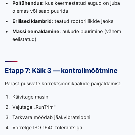
Poltühendus:
kus keermestatud augud on juba
olemas või saab puurida
Erilised klambrid:
teatud rootoriliikide jaoks
Massi eemaldamine:
aukude puurimine (vähem
eelistatud)
Etapp 7: Käik 3 — kontrollmõõtmine
Pärast püsivate korrektsioonikaalude paigaldamist:
Käivitage masin
Vajutage „RunTrim"
Tarkvara mõõdab jääkvibratsiooni
Võrrelge ISO 1940 tolerantsiga