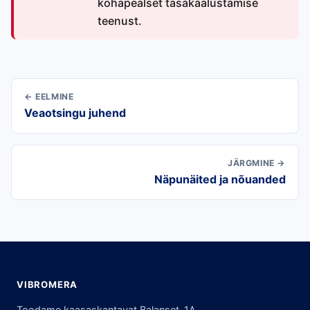
kohapealset tasakaalustamise
teenust.
← EELMINE
Veaotsingu juhend
JÄRGMINE →
Näpunäited ja nõuanded
VIBROMERA
Toodame kaasaskantavat Balanset-1A