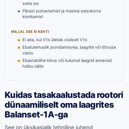
seda ise
Pärast puhastamist ja masina seisukorra
kinnitamist
MILLAL SEE EI KEHTI
Ei aita, kui V1s ületab oluliselt V1o
Ebatulemuslik joondamisvea, laagrite või lõtvuse
vastu
Ebastabiilne kiirus või kulunud laagrid annavad
halbu näite
Kuidas tasakaalustada rootori
dünaamiliselt oma laagrites
Balanset-1A-ga
See on üksikasjalik tehniline juhend