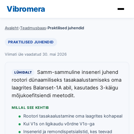
Vibromera
Avaleht
›
Teadmusbaas
›
Praktilised juhendid
PRAKTILISED JUHENDID
Viimati üle vaadatud 30. mai 2026
Samm-sammuline inseneri juhend
LÜHIDALT
rootori dünaamiliseks tasakaalustamiseks oma
laagrites Balanset-1A abil, kasutades 3-käigu
mõjukoefitsiendi meetodit.
MILLAL SEE KEHTIB
Rootori tasakaalustamine oma laagrites kohapeal
Kui V1s on ligikaudu võrdne V1o-ga
Insenerid ja remondispetsialistid, kes teevad