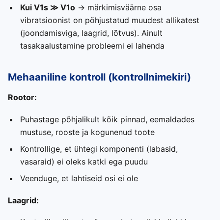
Kui V1s ≫ V1o
→ märkimisväärne osa
vibratsioonist on põhjustatud muudest allikatest
(joondamisviga, laagrid, lõtvus). Ainult
tasakaalustamine probleemi ei lahenda
Mehaaniline kontroll (kontrollnimekiri)
Rootor:
Puhastage põhjalikult kõik pinnad, eemaldades
mustuse, rooste ja kogunenud toote
Kontrollige, et ühtegi komponenti (labasid,
vasaraid) ei oleks katki ega puudu
Veenduge, et lahtiseid osi ei ole
Laagrid: