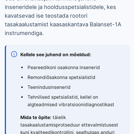
inseneridele ja hooldusspetsialistidele, kes
kavatsevad ise teostada rootori
tasakaalustamist kaasaskantava Balanset-1A
instrumendiga.
Kellele see juhend on mõeldud:
Peareedikoni osakonna insenerid
Remondiõsakonna spetsialistid
Teenindusinsenerid
Tehnilised spetsialistid, kellel on
algteadmised vibratsioonidiagnostikast
Mida te õpite:
täielik
tasakaalustamisprotseduur ettevalmistusest
kuni kvaliteedikontrollini, sealhulgas anduri