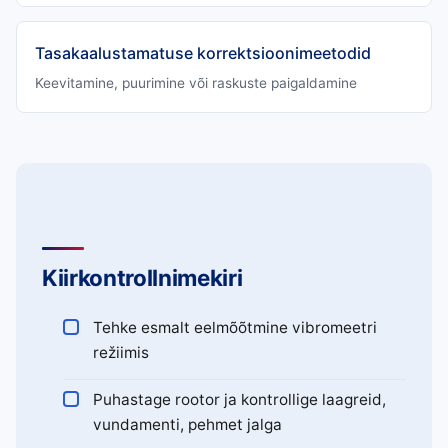
Tasakaalustamatuse korrektsioonimeetodid
Keevitamine, puurimine või raskuste paigaldamine
Kiirkontrollnimekiri
Tehke esmalt eelmõõtmine vibromeetri
režiimis
Puhastage rootor ja kontrollige laagreid,
vundamenti, pehmet jalga