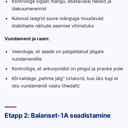
Kontrollige liigset mängu, ebatavalisi helisid ja
ülekuumenemist
Kulunud laagrid suure mänguga muudavad
stabiilsete näitude saamise võimatuks
Vundament ja raam:
Veenduge, et seade on paigaldatud jäigale
vundamendile
Kontrollige, et ankurpoldid on pingul ja praoke pole
Kõrvaldage „pehme jalg" (olukord, kus üks tugi ei
istu vundamendi vastu tihedalt)
Etapp 2: Balanset-1A seadistamine