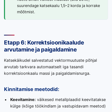
suurendage katsekaalu 1,5–2 korda ja korrake
mõõtmist.
Etapp 6: Korrektsioonikaalude
arvutamine ja paigaldamine
Katsekäikudel salvestatud vektormuutuste põhjal
arvutab tarkvara automaatselt iga tasandi
korrektsioonkaalu massi ja paigaldamisnurga.
Kinnitamise meetodid:
Keevitamine:
väikesed metallplaadid keevitatakse
külge (kõige töökindlam ja vastupidavam meetod)