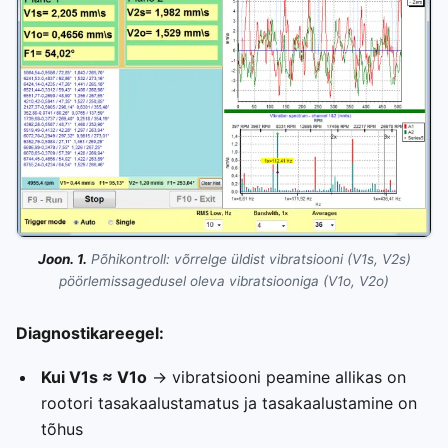
Joon. 1.
Põhikontroll: võrrelge üldist vibratsiooni (V1s, V2s)
pöörlemissagedusel oleva vibratsiooniga (V1o, V2o)
Diagnostikareegel:
Kui V1s ≈ V1o
→ vibratsiooni peamine allikas on
rootori tasakaalustamatus ja tasakaalustamine on
tõhus