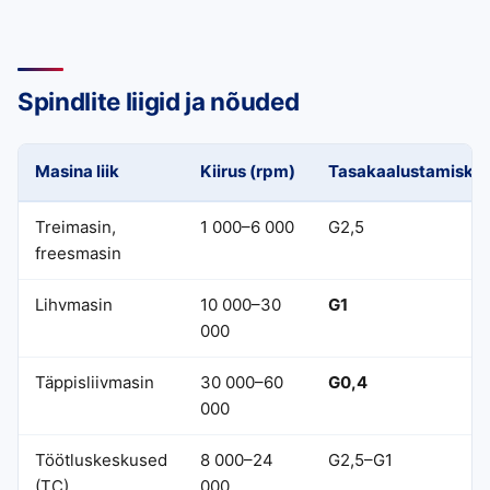
Spindlite liigid ja nõuded
Masina liik
Kiirus (rpm)
Tasakaalustamiskla
Treimasin,
1 000–6 000
G2,5
freesmasin
Lihvmasin
10 000–30
G1
000
Täppisliivmasin
30 000–60
G0,4
000
Töötluskeskused
8 000–24
G2,5–G1
(TC)
000