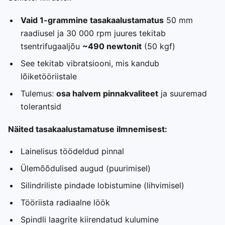
Vaid 1-grammine tasakaalustamatus
50 mm
raadiusel ja 30 000 rpm juures tekitab
tsentrifugaaljõu
~490 newtonit
(50 kgf)
See tekitab vibratsiooni, mis kandub
lõiketööriistale
Tulemus:
osa halvem pinnakvaliteet
ja suuremad
tolerantsid
Näited tasakaalustamatuse ilmnemisest:
Lainelisus töödeldud pinnal
Ülemõõdulised augud (puurimisel)
Silindriliste pindade lobistumine (lihvimisel)
Tööriista radiaalne löök
Spindli laagrite kiirendatud kulumine