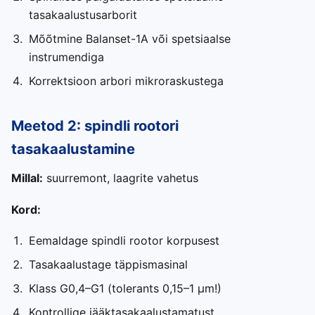
tasakaalustusarborit
Mõõtmine Balanset-1A või spetsiaalse
instrumendiga
Korrektsioon arbori mikroraskustega
Meetod 2: spindli rootori
tasakaalustamine
Millal:
suurremont, laagrite vahetus
Kord:
Eemaldage spindli rootor korpusest
Tasakaalustage täppismasinal
Klass G0,4–G1 (tolerants 0,15–1 μm!)
Kontrollige jääktasakaalustamatust