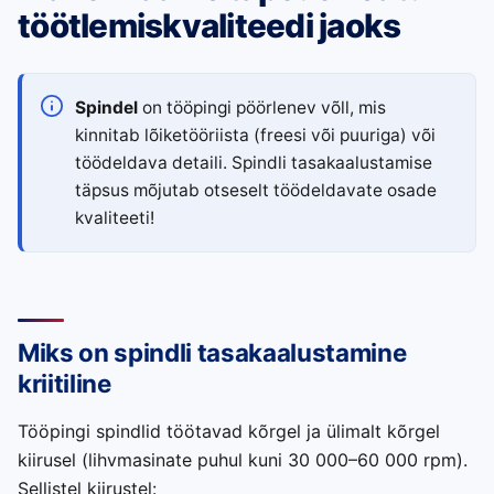
töötlemiskvaliteedi jaoks
Spindel
on tööpingi pöörlenev võll, mis
kinnitab lõiketööriista (freesi või puuriga) või
töödeldava detaili. Spindli tasakaalustamise
täpsus mõjutab otseselt töödeldavate osade
kvaliteeti!
Miks on spindli tasakaalustamine
kriitiline
Tööpingi spindlid töötavad kõrgel ja ülimalt kõrgel
kiirusel (lihvmasinate puhul kuni 30 000–60 000 rpm).
Sellistel kiirustel: