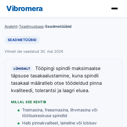
Vibromera
Avaleht
›
Teadmusbaas
›
Seadmetüübid
SEADMETÜÜBID
Viimati üle vaadatud 30. mai 2026
Tööpingi spindli maksimaalse
LÜHIDALT
täpsuse tasakaalustamine, kuna spindli
tasakaal määratleb otse töödeldud pinna
kvaliteedi, tolerantsi ja laagri eluea.
MILLAL SEE KEHTIB
Treimasina, freesmasina, lihvmasina või
töötluskeskuse spindlid
Halb pinnakvaliteet, laineline või lobisev