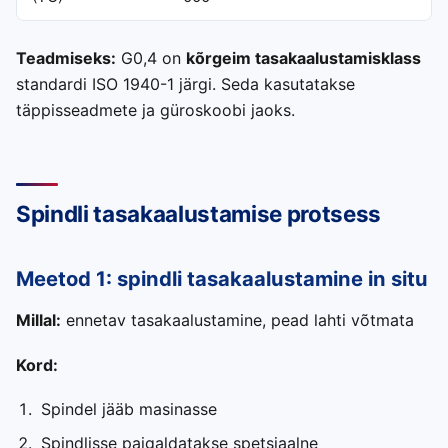
Teadmiseks:
G0,4 on
kõrgeim tasakaalustamisklass
standardi ISO 1940-1 järgi. Seda kasutatakse
täppisseadmete ja güroskoobi jaoks.
Spindli tasakaalustamise protsess
Meetod 1: spindli tasakaalustamine in situ
Millal:
ennetav tasakaalustamine, pead lahti võtmata
Kord:
Spindel jääb masinasse
Spindlisse paigaldatakse spetsiaalne