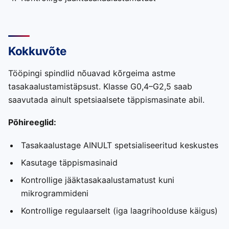
Kokkuvõte
Tööpingi spindlid nõuavad kõrgeima astme
tasakaalustamistäpsust. Klasse G0,4–G2,5 saab
saavutada ainult spetsiaalsete täppismasinate abil.
Põhireeglid:
Tasakaalustage AINULT spetsialiseeritud keskustes
Kasutage täppismasinaid
Kontrollige jääktasakaalustamatust kuni
mikrogrammideni
Kontrollige regulaarselt (iga laagrihoolduse käigus)