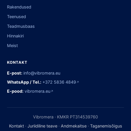
Rakendused
Teenused
Teadmusbaas
Hinnakiri
Meist
KONTAKT
E-post:
info@vibromera.eu
WhatsApp / Tel.:
+372 5836 4849
↗
E-pood:
vibromera.eu
↗
Vibromera · KMKR PT314539760
Kontakt
·
Juriidiline teave
·
Andmekaitse
·
Taganemisõigus