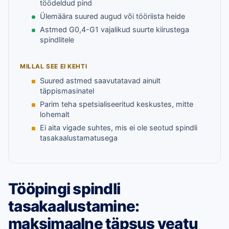
töödeldud pind
Ülemäära suured augud või tööriista heide
Astmed G0,4-G1 vajalikud suurte kiirustega
spindlitele
MILLAL SEE EI KEHTI
Suured astmed saavutatavad ainult
täppismasinatel
Parim teha spetsialiseeritud keskustes, mitte
lohemalt
Ei aita vigade suhtes, mis ei ole seotud spindli
tasakaalustamatusega
Tööpingi spindli
tasakaalustamine:
maksimaalne täpsus veatu